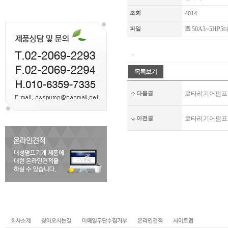
조회
4014
파일
50A3~5HP5대
.
다음글
로타리기어펌프 DS
이전글
로타리기어펌프 D