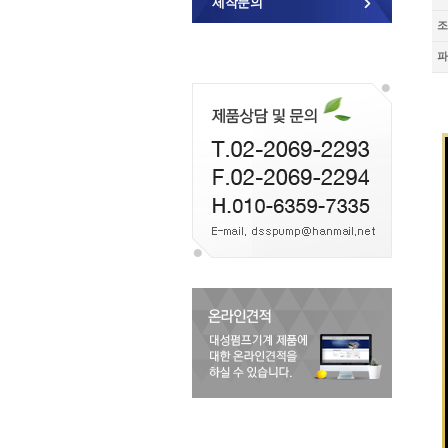
제작문의
조
파