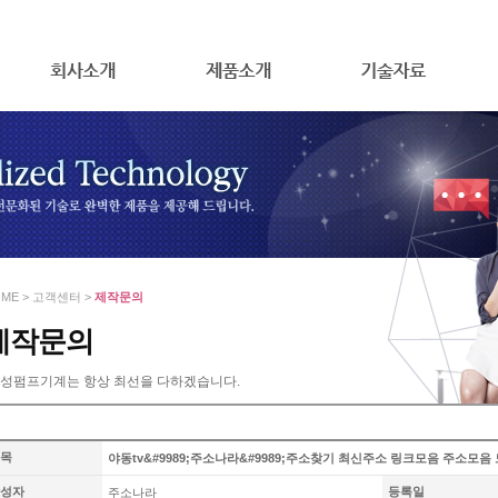
ME > 고객센터 >
제작문의
제작문의
성펌프기계는 항상 최선을 다하겠습니다.
목
야동tv&#9989;주소나라&#9989;주소찾기 최신주소 링크모음 주소
성자
등록일
주소나라