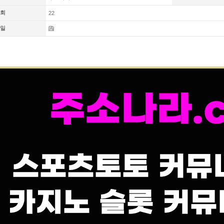
회
22
일