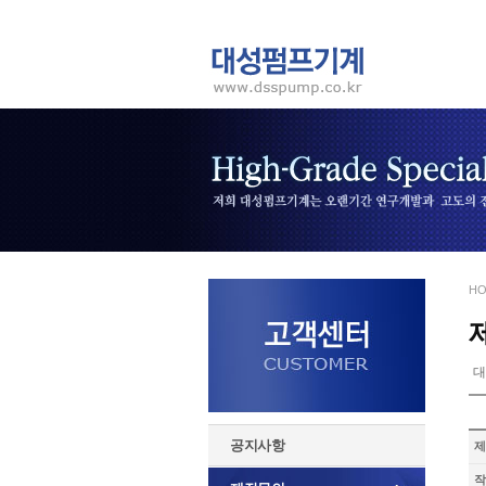
HO
대
공지사항
제
작