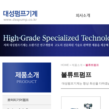
HOME > 제품소개 >
볼류트펌프
볼류트펌프
대성펌프기계는 항상 최선을 다하겠
로터리기어펌프