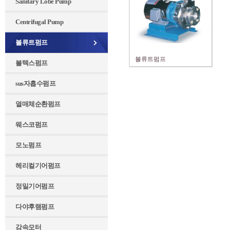
Sanitary Lobe Pump
Centrifugal Pump
볼류트펌프
볼류트펌프
볼텍스펌프
sus자흡수펌프
열매체순환펌프
웨스코펌프
모노펌프
헤리컬기어펌프
정밀기어펌프
다야후램펌프
감속모터