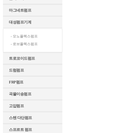
마그네트펌프
대성펌프기계
- 모노플렉스펌프
- 로브플렉스펌프
트로코이드펌프
드럼펌프
FRP펌프
곡물이송펌프
고압펌프
스텐 다단펌프
스프르트 펌프