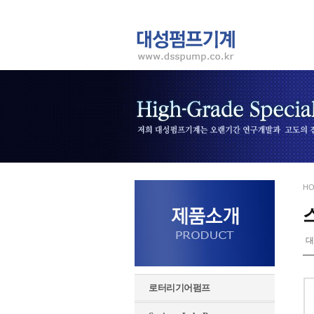
HO
대
로터리기어펌프