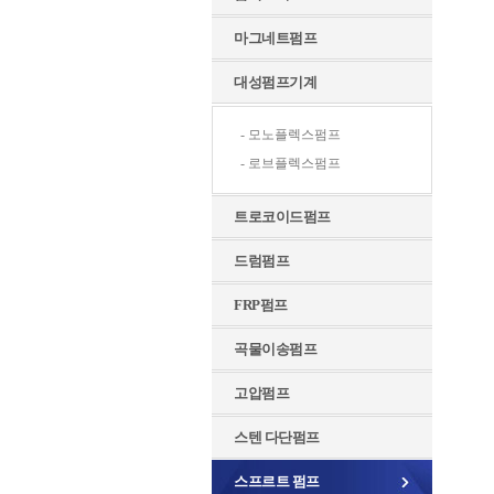
마그네트펌프
대성펌프기계
- 모노플렉스펌프
- 로브플렉스펌프
트로코이드펌프
드럼펌프
FRP펌프
곡물이송펌프
고압펌프
스텐 다단펌프
스프르트 펌프