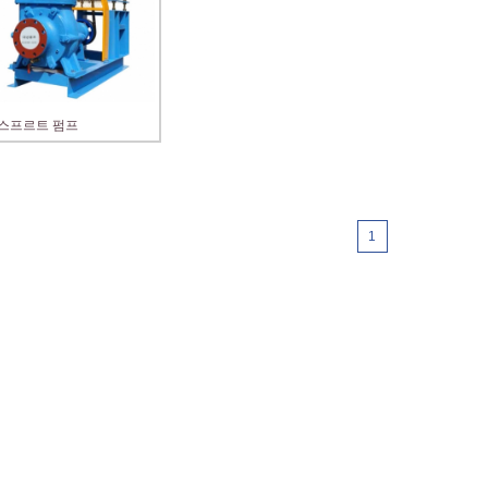
스프르트 펌프
1