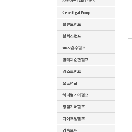
Sanitary Lobe Pump
Centrifugal Pump
볼류트펌프
볼텍스펌프
sus자흡수펌프
열매체순환펌프
웨스코펌프
모노펌프
헤리컬기어펌프
정밀기어펌프
다야후램펌프
감속모터