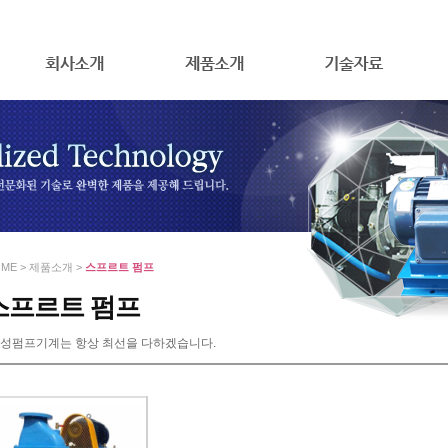
ME > 제품소개 >
스프르트 펌프
스프르트 펌프
성펌프기계는 항상 최선을 다하겠습니다.